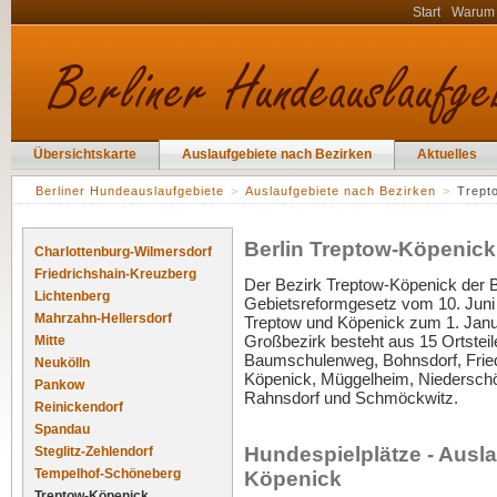
Start
Warum
Übersichtskarte
Auslaufgebiete nach Bezirken
Aktuelles
Berliner Hundeauslaufgebiete
>
Auslaufgebiete nach Bezirken
>
Trept
Berlin Treptow-Köpenick
Charlottenburg-Wilmersdorf
Friedrichshain-Kreuzberg
Der Bezirk Treptow-Köpenick der 
Lichtenberg
Gebietsreformgesetz vom 10. Juni
Mahrzahn-Hellersdorf
Treptow und Köpenick zum 1. Janua
Großbezirk besteht aus 15 Ortsteilen
Mitte
Baumschulenweg, Bohnsdorf, Fried
Neukölln
Köpenick, Müggelheim, Niedersch
Pankow
Rahnsdorf und Schmöckwitz.
Reinickendorf
Spandau
Hundespielplätze - Ausla
Steglitz-Zehlendorf
Tempelhof-Schöneberg
Köpenick
Treptow-Köpenick