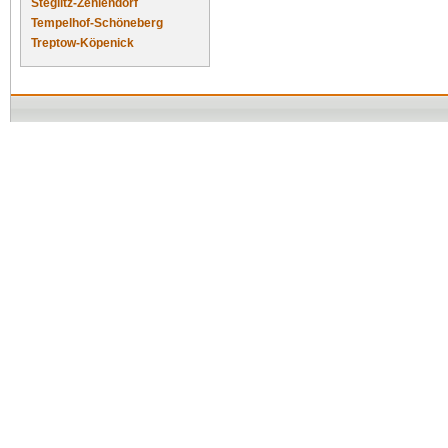
Steglitz-Zehlendorf
Tempelhof-Schöneberg
Treptow-Köpenick