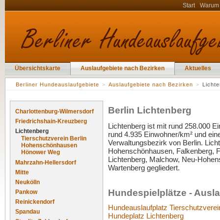
Start
Warum
Übersichtskarte
Auslaufgebiete nach Bezirken
Aktuelles
Berliner Hundeauslaufgebiete
>
Auslaufgebiete nach Bezirken
>
Licht
Berlin Lichtenberg
Charlottenburg-Wilmersdorf
Friedrichshain-Kreuzberg
Lichtenberg ist mit rund 258.000 
Lichtenberg
rund 4.935 Einwohner/km² und einer
Tierschutzverein Berlin
Verwaltungsbezirk von Berlin. Lichte
Hohenschönhausen
Hohenschönhausen, Falkenberg, Fen
Hönower Weg
Lichtenberg, Malchow, Neu-Hohe
Mahrzahn-Hellersdorf
Wartenberg gegliedert.
Mitte
Neukölln
Hundespielplätze - Ausla
Pankow
Reinickendorf
Hundeauslaufplatz Tierschutzverein
Spandau
Hundeplatz Lichtenberg