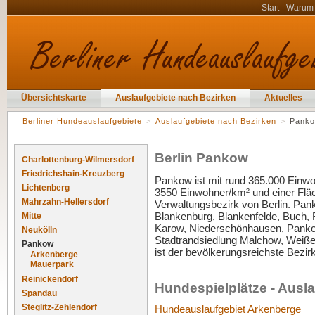
Start
Warum
Übersichtskarte
Auslaufgebiete nach Bezirken
Aktuelles
Berliner Hundeauslaufgebiete
>
Auslaufgebiete nach Bezirken
>
Pank
Berlin Pankow
Charlottenburg-Wilmersdorf
Friedrichshain-Kreuzberg
Pankow ist mit rund 365.000 Einwo
Lichtenberg
3550 Einwohner/km² und einer Fläc
Mahrzahn-Hellersdorf
Verwaltungsbezirk von Berlin. Panko
Blankenburg, Blankenfelde, Buch, 
Mitte
Karow, Niederschönhausen, Pankow
Neukölln
Stadtrandsiedlung Malchow, Weiße
Pankow
ist der bevölkerungsreichste Bezirk
Arkenberge
Mauerpark
Reinickendorf
Hundespielplätze - Ausl
Spandau
Steglitz-Zehlendorf
Hundeauslaufgebiet Arkenberge