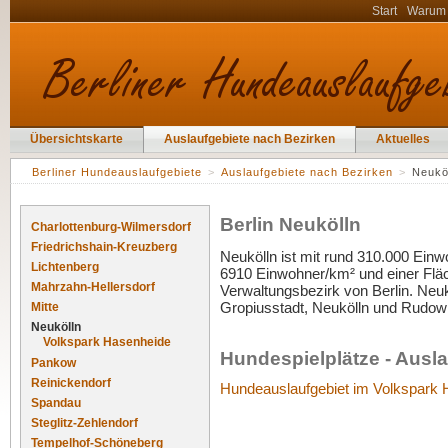
Start
Warum
Übersichtskarte
Auslaufgebiete nach Bezirken
Aktuelles
Berliner Hundeauslaufgebiete
>
Auslaufgebiete nach Bezirken
>
Neukö
Berlin Neukölln
Charlottenburg-Wilmersdorf
Friedrichshain-Kreuzberg
Neukölln ist mit rund 310.000 Ein
Lichtenberg
6910 Einwohner/km² und einer Fläc
Mahrzahn-Hellersdorf
Verwaltungsbezirk von Berlin. Neuköl
Gropiusstadt, Neukölln und Rudow 
Mitte
Neukölln
Volkspark Hasenheide
Hundespielplätze - Ausla
Pankow
Reinickendorf
Hundeauslaufgebiet im Volkspark
Spandau
Steglitz-Zehlendorf
Tempelhof-Schöneberg